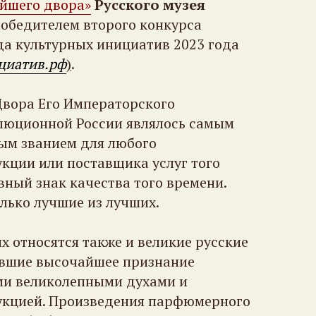
йшего двора»
Русского музея
победителем второго конкурса
а культурных инициатив 2023 года
циатив.рф
)
.
Двора Его Императорского
люционной России являлось самым
ым званием для любого
кции или поставщика услуг того
вный знак качества того времени.
олько лучшие из лучших.
х относятся также и великие русские
вшие высочайшее признание
ми великолепными духами и
укцией. Произведения парфюмерного