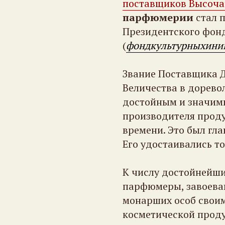
поставщиков Высоча
парфюмерии
стал 
Президентского фонд
(
фондкультурныхини
Звание Поставщика 
Величества в дорево
достойным и значим
производителя проду
времени. Это был гла
Его удостаивались т
К числу достойнейши
парфюмеры, завоева
монарших особ свои
косметической прод